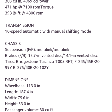
303 cu in, 4969 ccPower
471 hp @ 7100 rpmTorque
398 lb-ft @ 4800 rpm
TRANSMISSION
10-speed automatic with manual shifting mode
CHASSIS
Suspension (F/R): multilink/multilink
Brakes (F/R): 15.7-in vented disc/14.1-in vented disc
Tires: Bridgestone Turanza T005 RFT, F: 245/45R-20
99Y R: 275/40R-20 102Y
DIMENSIONS
Wheelbase: 113.0 in
Length: 187.4 in
Width: 75.6 in
Height: 53.0 in
Passenger volume: 80 cu ft