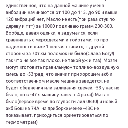
единственное, что на данной машине у меня
вибрации начинаются от 100 до 115, до 90 и выше
120 вибраций нет, Масло не есть(три раза стук по
дереву и ттт) за 10000 подливаю грамм 200-300.
Вообще, давая оценки, я задумался, если
сравнивать с мерседесами и тойотами, то про
надежность даже 1 нельзя ставить, с другой
стороны за 70т.км поломок не было(Слава Богу!)
так что не все так плохо, не такой уж и таз). Мозги
могут «готовить правильную» топливо-воздушную
смесь до -53град, что значит при хорошем акб и
соответственном масле машина заведется, не
будет обеднения или заливания свечей. -53 у нас не
было, но в -47 я машину завел с 4 раза)) Масло
было(первое время по глупости лил 0В30) и новый
акб Бош на 74А. на приборке менее -43С не
показывает, приходиться ориентироваться по
термометрам)