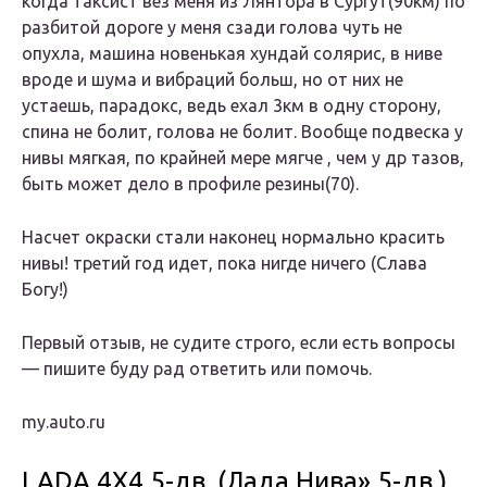
когда таксист вез меня из Лянтора в Сургут(90км) по
разбитой дороге у меня сзади голова чуть не
опухла, машина новенькая хундай солярис, в ниве
вроде и шума и вибраций больш, но от них не
устаешь, парадокс, ведь ехал 3км в одну сторону,
спина не болит, голова не болит. Вообще подвеска у
нивы мягкая, по крайней мере мягче , чем у др тазов,
быть может дело в профиле резины(70).
Насчет окраски стали наконец нормально красить
нивы! третий год идет, пока нигде ничего (Слава
Богу!)
Первый отзыв, не судите строго, если есть вопросы
— пишите буду рад ответить или помочь.
my.auto.ru
LADA 4Х4 5-дв. (Лада Нива» 5-дв.)