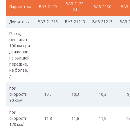
ВАЗ-2129-
Параметры
ВАЗ-2129
ВАЗ-2130
ВАЗ-
01
Двигатель
ВАЗ-21213
ВАЗ-21213
ВАЗ-21213
ВАЗ-
Расход
бензина на
100 км при
движении
на высшей
передаче,
не более,
л
при
скорости
10,3
10,3
10,3
9
90 км/ч
при
скорости
11,8
11,8
11,8
12
120 км/ч