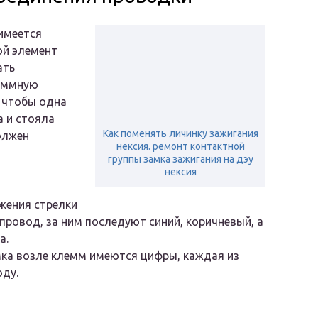
имеется
ой элемент
ать
леммную
 чтобы одна
 и стояла
Как поменять личинку зажигания
олжен
нексия. ремонт контактной
группы замка зажигания на дэу
нексия
жения стрелки
ровод, за ним последуют синий, коричневый, а
а.
мка возле клемм имеются цифры, каждая из
ду.