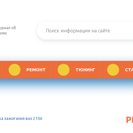
урнал об
илях
РЕМОНТ
ТЮНИНГ
СТ
Р
ка зажигания ваз 2106