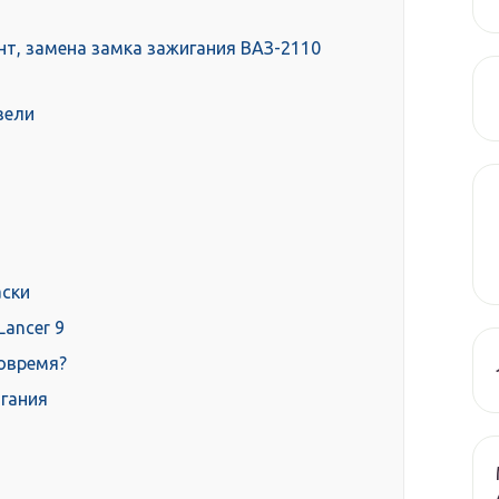
нт, замена замка зажигания ВАЗ-2110
зели
аски
Lancer 9
овремя?
игания