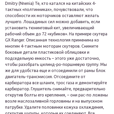
Dmitry (Nnenia) Те, кто катался на китайских 4-
тактных «полтинниках», почувствовали, что
способности их моторчиков оставляют желать
лучшего. Лошадиных сил можно добавить, если
установить тюнинговый кит, увеличивающий
рабочий объем до 72 «кубиков». На примере скутера
GX Ranger. Описанная технология применима ко
многим 4-тактным моторам скутеров. Снимите
боковые детали пластиковой облицовки и
подседельную емкость – этого уже достаточно,
чтобы разобрать цилинд-ро-поршневую группу. Мы
же для удобства еще и отсоединили от рамы блок
двигатель-трансмиссия. Отсоедините от
карбюратора все шланги, трос газа и демонтируйте
карбюратор. Глушитель снимайте, предварительно
открутив болты его крепления, – они рас-по ложены
возле маслозаливной горловины и на выпускном
патрубке. Удалите половинки кожуха охлаждения,
открутив шурупы, которые их соединяют. Все,