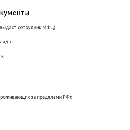
окументы
 выдаст сотрудник МФЦ).
лида.
ь:
 проживающих за пределами РФ);