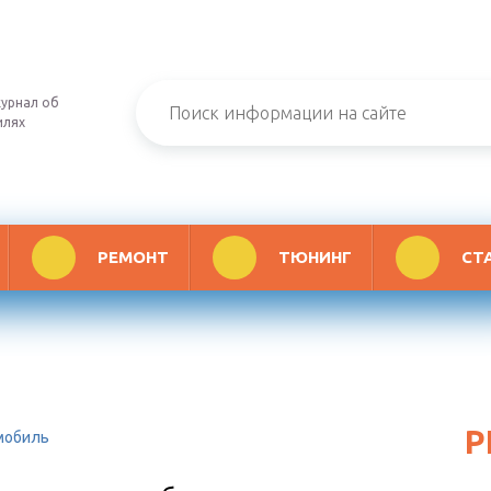
урнал об
илях
РЕМОНТ
ТЮНИНГ
СТ
Р
омобиль