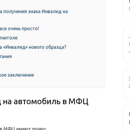
а получения знака Инвалид на
все очень просто!
гнитоле
а «Инвалид» нового образца?
гания
кое заключение
д на автомобиль в МФЦ
 в МФЦ имеют право: