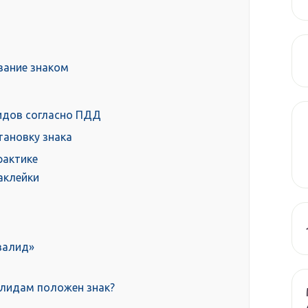
вание знаком
идов согласно ПДД
тановку знака
рактике
аклейки
валид»
алидам положен знак?