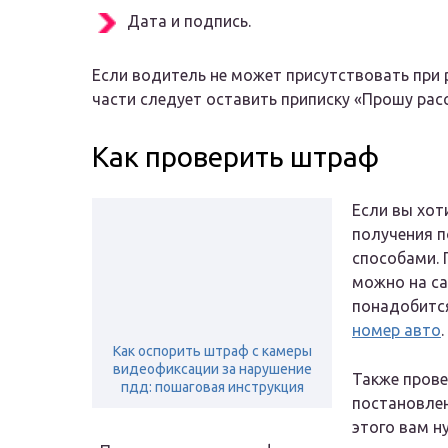
Дата и подпись.
Если водитель не может присутствовать при 
части следует оставить приписку «Прошу расс
Как проверить штраф
Если вы хот
получения п
способами. 
можно на са
понадобитс
номер авто
.
Как оспорить штраф с камеры
видеофиксации за нарушение
Также прове
пдд: пошаговая инструкция
постановлен
этого вам н