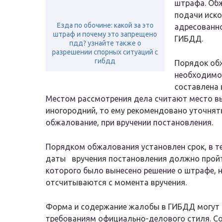
штрафа. Об
подачи иско
Езда по обочине: какой за это
адресованно
штраф и почему это запрещено
ГИБДД.
пдд? узнайте также о
разрешении спорных ситуаций с
гибдд
Порядок об
необходимо
составлена 
Местом рассмотрения дела считают место вы
иногородний, то ему рекомендовано уточнять
обжалование, при вручении постановления.
Порядком обжалования установлен срок, в т
даты вручения постановления должно пройти 
которого было вынесено решение о штрафе, н
отсчитываются с момента вручения.
Форма и содержание жалобы в ГИБДД могут
требованиям официально-делового стиля. С