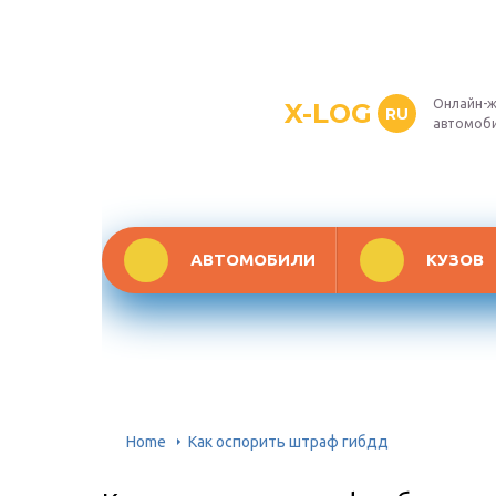
Онлайн-ж
X-LOG
RU
автомоб
АВТОМОБИЛИ
КУЗОВ
Home
Как оспорить штраф гибдд