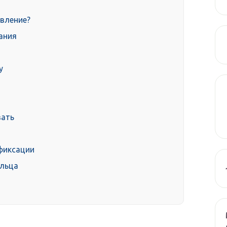
овление?
ания
у
вать
фиксации
ельца